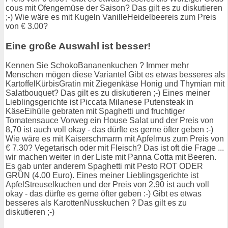
cous mit Ofengemüse der Saison? Das gilt es zu diskutieren
;-) Wie wäre es mit Kugeln VanilleHeidelbeereis zum Preis
von € 3.00?
Eine große Auswahl ist besser!
Kennen Sie SchokoBananenkuchen ? Immer mehr
Menschen mögen diese Variante! Gibt es etwas besseres als
KartoffelKürbisGratin mit Ziegenkäse Honig und Thymian mit
Salatbouquet? Das gilt es zu diskutieren ;-) Eines meiner
Lieblingsgerichte ist Piccata Milanese Putensteak in
KäseEihülle gebraten mit Spaghetti und fruchtiger
Tomatensauce Vorweg ein House Salat und der Preis von
8,70 ist auch voll okay - das dürfte es gerne öfter geben :-)
Wie wäre es mit Kaiserschmarrn mit Apfelmus zum Preis von
€ 7.30? Vegetarisch oder mit Fleisch? Das ist oft die Frage ...
wir machen weiter in der Liste mit Panna Cotta mit Beeren.
Es gab unter anderem Spaghetti mit Pesto ROT ODER
GRÜN (4.00 Euro). Eines meiner Lieblingsgerichte ist
ApfelStreuselkuchen und der Preis von 2.90 ist auch voll
okay - das dürfte es gerne öfter geben :-) Gibt es etwas
besseres als KarottenNusskuchen ? Das gilt es zu
diskutieren ;-)