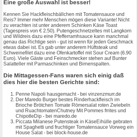
Eine große Auswahl ist besser!
Kennen Sie Hackfleischbällchen mit Tomatensauce und
Reis? Immer mehr Menschen mögen diese Variante! Nicht
zu verachten ist unter anderem Schinken Käse Toast
(Tagespreis von € 2.50). Putengeschnetzeltes mit Langkorn
und Wildreis dazu eine Pfefferramhsauce kann manchmal
genau das Richtige sein - gut ist wenn für jeden Geschmack
etwas dabei ist. Es gab unter anderem Hüftsteak und
Schweinefilet dazu eine Ofenkartoffel mit Sour Cream (6.90
Euro). Viele Gäste und Feinschmecker stehen auf Bunter
Salatteller mit Parmaschinken und Birnenspalten.
Die Mittagessen-Fans waren sich einig daß
dies hier die besten Gerichte sind:
Penne Napoli hausgemacht - bei vinzenzmurr.de
Der Maredo Burger bestes Rinderhackfleisch im
Brioche Brötchen Tomate Römersalat roten Zwiebeln
und RuachtomatenChutney Mit Pommes frrites und
ChipotleDip - bei maredo.de
Piccata Milanese Putensteak in KäseEihülle gebraten
mit Spaghetti und fruchtiger Tomatensauce Vorweg ein
House Salat - bei block-house.de