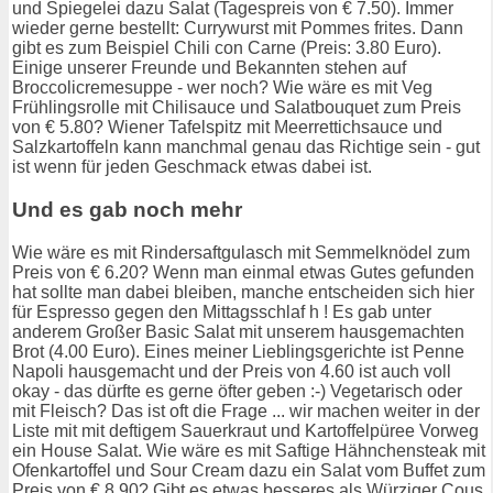
und Spiegelei dazu Salat (Tagespreis von € 7.50). Immer
wieder gerne bestellt: Currywurst mit Pommes frites. Dann
gibt es zum Beispiel Chili con Carne (Preis: 3.80 Euro).
Einige unserer Freunde und Bekannten stehen auf
Broccolicremesuppe - wer noch? Wie wäre es mit Veg
Frühlingsrolle mit Chilisauce und Salatbouquet zum Preis
von € 5.80? Wiener Tafelspitz mit Meerrettichsauce und
Salzkartoffeln kann manchmal genau das Richtige sein - gut
ist wenn für jeden Geschmack etwas dabei ist.
Und es gab noch mehr
Wie wäre es mit Rindersaftgulasch mit Semmelknödel zum
Preis von € 6.20? Wenn man einmal etwas Gutes gefunden
hat sollte man dabei bleiben, manche entscheiden sich hier
für Espresso gegen den Mittagsschlaf h ! Es gab unter
anderem Großer Basic Salat mit unserem hausgemachten
Brot (4.00 Euro). Eines meiner Lieblingsgerichte ist Penne
Napoli hausgemacht und der Preis von 4.60 ist auch voll
okay - das dürfte es gerne öfter geben :-) Vegetarisch oder
mit Fleisch? Das ist oft die Frage ... wir machen weiter in der
Liste mit mit deftigem Sauerkraut und Kartoffelpüree Vorweg
ein House Salat. Wie wäre es mit Saftige Hähnchensteak mit
Ofenkartoffel und Sour Cream dazu ein Salat vom Buffet zum
Preis von € 8.90? Gibt es etwas besseres als Würziger Cous