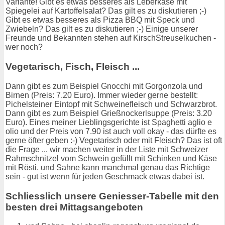
Variante! Gibt es etwas besseres als Leberkäse mit
Spiegelei auf Kartoffelsalat? Das gilt es zu diskutieren ;-)
Gibt es etwas besseres als Pizza BBQ mit Speck und
Zwiebeln? Das gilt es zu diskutieren ;-) Einige unserer
Freunde und Bekannten stehen auf KirschStreuselkuchen -
wer noch?
Vegetarisch, Fisch, Fleisch ...
Dann gibt es zum Beispiel Gnocchi mit Gorgonzola und
Birnen (Preis: 7.20 Euro). Immer wieder gerne bestellt:
Pichelsteiner Eintopf mit Schweinefleisch und Schwarzbrot.
Dann gibt es zum Beispiel Grießnockerlsuppe (Preis: 3.20
Euro). Eines meiner Lieblingsgerichte ist Spaghetti aglio e
olio und der Preis von 7.90 ist auch voll okay - das dürfte es
gerne öfter geben :-) Vegetarisch oder mit Fleisch? Das ist oft
die Frage ... wir machen weiter in der Liste mit Schweizer
Rahmschnitzel vom Schwein gefüllt mit Schinken und Käse
mit Rösti. und Sahne kann manchmal genau das Richtige
sein - gut ist wenn für jeden Geschmack etwas dabei ist.
Schliesslich unsere Geniesser-Tabelle mit den
besten drei Mittagsangeboten