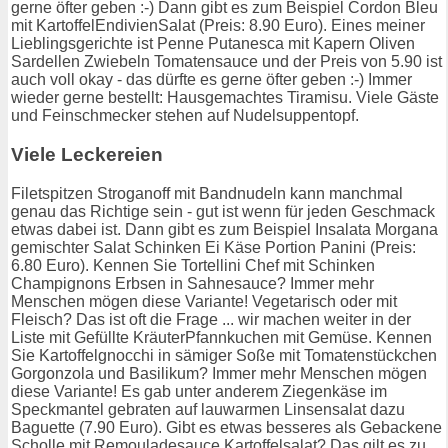
gerne öfter geben :-) Dann gibt es zum Beispiel Cordon Bleu
mit KartoffelEndivienSalat (Preis: 8.90 Euro). Eines meiner
Lieblingsgerichte ist Penne Putanesca mit Kapern Oliven
Sardellen Zwiebeln Tomatensauce und der Preis von 5.90 ist
auch voll okay - das dürfte es gerne öfter geben :-) Immer
wieder gerne bestellt: Hausgemachtes Tiramisu. Viele Gäste
und Feinschmecker stehen auf Nudelsuppentopf.
Viele Leckereien
Filetspitzen Stroganoff mit Bandnudeln kann manchmal
genau das Richtige sein - gut ist wenn für jeden Geschmack
etwas dabei ist. Dann gibt es zum Beispiel Insalata Morgana
gemischter Salat Schinken Ei Käse Portion Panini (Preis:
6.80 Euro). Kennen Sie Tortellini Chef mit Schinken
Champignons Erbsen in Sahnesauce? Immer mehr
Menschen mögen diese Variante! Vegetarisch oder mit
Fleisch? Das ist oft die Frage ... wir machen weiter in der
Liste mit Gefüllte KräuterPfannkuchen mit Gemüse. Kennen
Sie Kartoffelgnocchi in sämiger Soße mit Tomatenstückchen
Gorgonzola und Basilikum? Immer mehr Menschen mögen
diese Variante! Es gab unter anderem Ziegenkäse im
Speckmantel gebraten auf lauwarmen Linsensalat dazu
Baguette (7.90 Euro). Gibt es etwas besseres als Gebackene
Scholle mit Remouladesauce Kartoffelsalat? Das gilt es zu