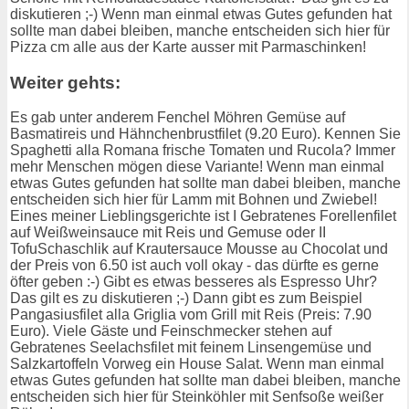
diskutieren ;-) Wenn man einmal etwas Gutes gefunden hat
sollte man dabei bleiben, manche entscheiden sich hier für
Pizza cm alle aus der Karte ausser mit Parmaschinken!
Weiter gehts:
Es gab unter anderem Fenchel Möhren Gemüse auf
Basmatireis und Hähnchenbrustfilet (9.20 Euro). Kennen Sie
Spaghetti alla Romana frische Tomaten und Rucola? Immer
mehr Menschen mögen diese Variante! Wenn man einmal
etwas Gutes gefunden hat sollte man dabei bleiben, manche
entscheiden sich hier für Lamm mit Bohnen und Zwiebel!
Eines meiner Lieblingsgerichte ist I Gebratenes Forellenfilet
auf Weißweinsauce mit Reis und Gemuse oder II
TofuSchaschlik auf Krautersauce Mousse au Chocolat und
der Preis von 6.50 ist auch voll okay - das dürfte es gerne
öfter geben :-) Gibt es etwas besseres als Espresso Uhr?
Das gilt es zu diskutieren ;-) Dann gibt es zum Beispiel
Pangasiusfilet alla Griglia vom Grill mit Reis (Preis: 7.90
Euro). Viele Gäste und Feinschmecker stehen auf
Gebratenes Seelachsfilet mit feinem Linsengemüse und
Salzkartoffeln Vorweg ein House Salat. Wenn man einmal
etwas Gutes gefunden hat sollte man dabei bleiben, manche
entscheiden sich hier für Steinköhler mit Senfsoße weißer