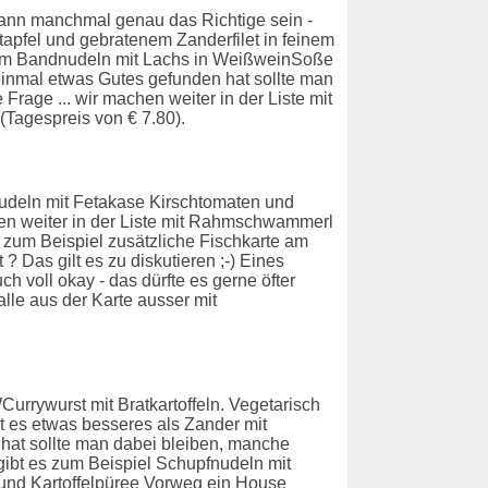
kann manchmal genau das Richtige sein -
atapfel und gebratenem Zanderfilet in feinem
nderem Bandnudeln mit Lachs in WeißweinSoße
inmal etwas Gutes gefunden hat sollte man
Frage ... wir machen weiter in der Liste mit
Tagespreis von € 7.80).
Nudeln mit Fetakase Kirschtomaten und
chen weiter in der Liste mit Rahmschwammerl
 zum Beispiel zusätzliche Fischkarte am
 Das gilt es zu diskutieren ;-) Eines
h voll okay - das dürfte es gerne öfter
alle aus der Karte ausser mit
Currywurst mit Bratkartoffeln. Vegetarisch
ibt es etwas besseres als Zander mit
at sollte man dabei bleiben, manche
gibt es zum Beispiel Schupfnudeln mit
 und Kartoffelpüree Vorweg ein House