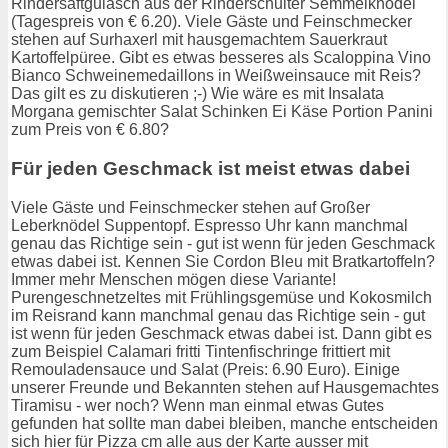
Rindersaftgulasch aus der Rinderschulter Semmelknödel
(Tagespreis von € 6.20). Viele Gäste und Feinschmecker
stehen auf Surhaxerl mit hausgemachtem Sauerkraut
Kartoffelpüree. Gibt es etwas besseres als Scaloppina Vino
Bianco Schweinemedaillons in Weißweinsauce mit Reis?
Das gilt es zu diskutieren ;-) Wie wäre es mit Insalata
Morgana gemischter Salat Schinken Ei Käse Portion Panini
zum Preis von € 6.80?
Für jeden Geschmack ist meist etwas dabei
Viele Gäste und Feinschmecker stehen auf Großer
Leberknödel Suppentopf. Espresso Uhr kann manchmal
genau das Richtige sein - gut ist wenn für jeden Geschmack
etwas dabei ist. Kennen Sie Cordon Bleu mit Bratkartoffeln?
Immer mehr Menschen mögen diese Variante!
Purengeschnetzeltes mit Frühlingsgemüse und Kokosmilch
im Reisrand kann manchmal genau das Richtige sein - gut
ist wenn für jeden Geschmack etwas dabei ist. Dann gibt es
zum Beispiel Calamari fritti Tintenfischringe frittiert mit
Remouladensauce und Salat (Preis: 6.90 Euro). Einige
unserer Freunde und Bekannten stehen auf Hausgemachtes
Tiramisu - wer noch? Wenn man einmal etwas Gutes
gefunden hat sollte man dabei bleiben, manche entscheiden
sich hier für Pizza cm alle aus der Karte ausser mit