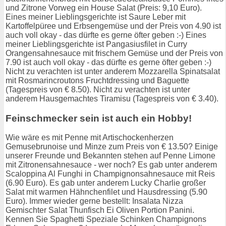
und Zitrone Vorweg ein House Salat (Preis: 9,10 Euro).
Eines meiner Lieblingsgerichte ist Saure Leber mit
Kartoffelpüree und Erbsengemüse und der Preis von 4.90 ist
auch voll okay - das dürfte es gerne öfter geben :-) Eines
meiner Lieblingsgerichte ist Pangasiusfilet in Curry
Orangensahnesauce mit frischem Gemüse und der Preis von
7.90 ist auch voll okay - das dürfte es gerne öfter geben :-)
Nicht zu verachten ist unter anderem Mozzarella Spinatsalat
mit Rosmarincroutons Fruchtdressing und Baguette
(Tagespreis von € 8.50). Nicht zu verachten ist unter
anderem Hausgemachtes Tiramisu (Tagespreis von € 3.40).
Feinschmecker sein ist auch ein Hobby!
Wie wäre es mit Penne mit Artischockenherzen
Gemusebrunoise und Minze zum Preis von € 13.50? Einige
unserer Freunde und Bekannten stehen auf Penne Limone
mit Zitronensahnesauce - wer noch? Es gab unter anderem
Scaloppina Al Funghi in Champignonsahnesauce mit Reis
(6.90 Euro). Es gab unter anderem Lucky Charlie großer
Salat mit warmen Hähnchenfilet und Hausdressing (5.90
Euro). Immer wieder gerne bestellt: Insalata Nizza
Gemischter Salat Thunfisch Ei Oliven Portion Panini.
Kennen Sie Spaghetti Speziale Schinken Champignons