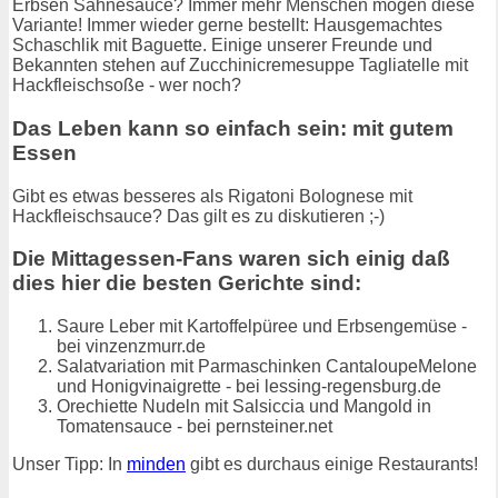
Erbsen Sahnesauce? Immer mehr Menschen mögen diese
Variante! Immer wieder gerne bestellt: Hausgemachtes
Schaschlik mit Baguette. Einige unserer Freunde und
Bekannten stehen auf Zucchinicremesuppe Tagliatelle mit
Hackfleischsoße - wer noch?
Das Leben kann so einfach sein: mit gutem
Essen
Gibt es etwas besseres als Rigatoni Bolognese mit
Hackfleischsauce? Das gilt es zu diskutieren ;-)
Die Mittagessen-Fans waren sich einig daß
dies hier die besten Gerichte sind:
Saure Leber mit Kartoffelpüree und Erbsengemüse -
bei vinzenzmurr.de
Salatvariation mit Parmaschinken CantaloupeMelone
und Honigvinaigrette - bei lessing-regensburg.de
Orechiette Nudeln mit Salsiccia und Mangold in
Tomatensauce - bei pernsteiner.net
Unser Tipp: In
minden
gibt es durchaus einige Restaurants!