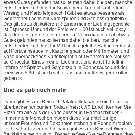
etwas Gutes gefunden hat sollte man dabei bleiben, manche
entscheiden sich hier für Schweinerucken mit sautiertem
Wirsing und Kartoffelgnocchi! Gibt es etwas besseres als
Gebratener Lachs mit Kurbispuree und Schlosskartoffeln?
Das gilt es zu diskutieren ;-) Eines meiner Lieblingsgerichte
ist Espresso Uhr und der Preis von 1.00 ist auch voll okay -
das dürfte es gerne öfter geben :-) Wenn man einmal etwas
Gutes gefunden hat sollte man dabei bleiben, manche
entscheiden sich hier für Mit Ricotta gefullte Hahnchenbrust
auf Portweinsauce mit Kartoffelgratin oder Mit Tomaten und
Kase uberbackenes Kartoffelgratin auf Rahmsauce Mousse
au Chocolat! Eines meiner Lieblingsgerichte ist Tortellini
Inferno mit Spinat und Gorgonzola in Sahnesauce und der
Preis von 5.90 ist auch voll okay - das dürfte es gerne öfter
geben :-)
Und es gab noch mehr
Dann gibt es zum Beispiel Ratatouillelasagne mit Fetakäse
überbacken an buntem Salat (Preis: 8.90 Euro). Kennen Sie
Pizza cm alle aus der Karte ausser mit Parmaschinken?
Immer mehr Menschen mögen diese Variante! Einige
unserer Freunde und Bekannten stehen auf Penne Arrabiata
leicht scharf - wer noch? Dann gibt es zum Beispiel Wiener
Backhähnchenbrust mit BarbecueSteakSauce Pommes frites