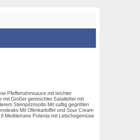
e Pfefferrahmsauce mit leichter
e mit Großer gemischter Salatteller mit
m Steinpilzrisotto Mit saftig gegrillten
hensteaks Mit Ofenkartoffel und Sour Cream
r II Mediterrane Polenta mit Letschogemüse