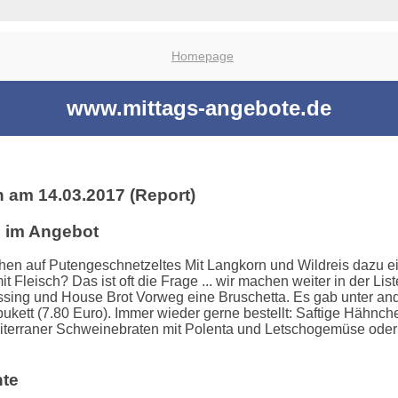
Homepage
www.mittags-angebote.de
 am 14.03.2017 (Report)
e im Angebot
en auf Putengeschnetzeltes Mit Langkorn und Wildreis dazu ein
Fleisch? Das ist oft die Frage ... wir machen weiter in der List
ng und House Brot Vorweg eine Bruschetta. Es gab unter andere
bukett (7.80 Euro). Immer wieder gerne bestellt: Saftige Hähnc
Mediterraner Schweinebraten mit Polenta und Letschogemüse ode
hte